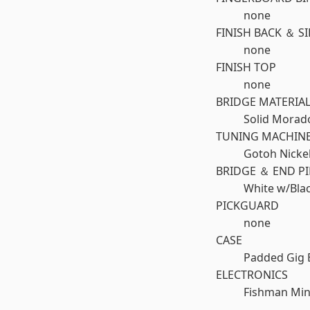
none
FINISH BACK ＆ S
none
FINISH TOP
none
BRIDGE MATERIA
Solid Morado
TUNING MACHIN
Gotoh Nicke
BRIDGE ＆ END P
White w/Bla
PICKGUARD
none
CASE
Padded Gig 
ELECTRONICS
Fishman Min