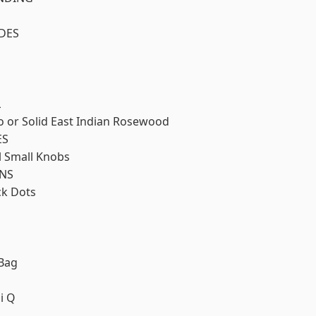
IDES
L
 or Solid East Indian Rosewood
ES
l Small Knobs
INS
ck Dots
Bag
i Q