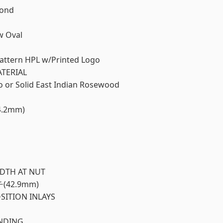
bond
w Oval
ttern HPL w/Printed Logo
TERIAL
 or Solid East Indian Rosewood
.2mm)
DTH AT NUT
チ(42.9mm)
SITION INLAYS
NDING