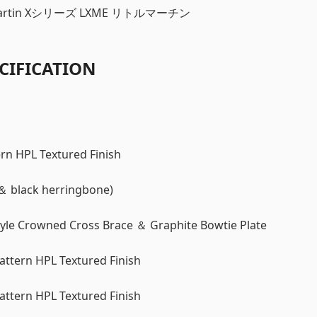
tin Xシリーズ LXME リトルマーチン
CIFICATION
rn HPL Textured Finish
＆ black herringbone)
tyle Crowned Cross Brace ＆ Graphite Bowtie Plate
ttern HPL Textured Finish
ttern HPL Textured Finish