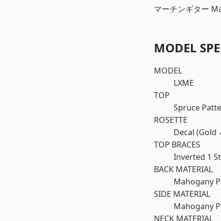
マーチンギター Mar
MODEL SPE
MODEL
LXME
TOP
Spruce Patte
ROSETTE
Decal (Gold 
TOP BRACES
Inverted 1 S
BACK MATERIAL
Mahogany Pa
SIDE MATERIAL
Mahogany Pa
NECK MATERIAL