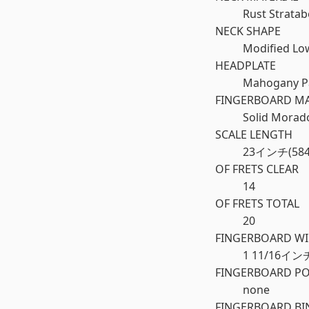
Rust Strata
NECK SHAPE
Modified Lo
HEADPLATE
Mahogany Pa
FINGERBOARD MA
Solid Morado
SCALE LENGTH
23インチ(584
OF FRETS CLEAR
14
OF FRETS TOTAL
20
FINGERBOARD WI
1 11/16イン
FINGERBOARD PO
none
FINGERBOARD BI