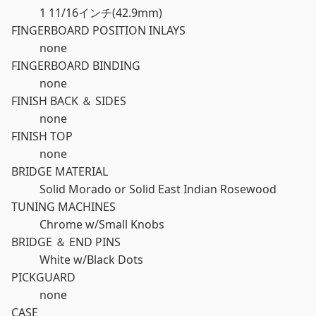
1 11/16インチ(42.9mm)
FINGERBOARD POSITION INLAYS
none
FINGERBOARD BINDING
none
FINISH BACK ＆ SIDES
none
FINISH TOP
none
BRIDGE MATERIAL
Solid Morado or Solid East Indian Rosewood
TUNING MACHINES
Chrome w/Small Knobs
BRIDGE ＆ END PINS
White w/Black Dots
PICKGUARD
none
CASE