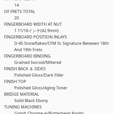
14
OF FRETS TOTAL
20
FINGERBOARD WIDTH AT NUT
1 11/16インチ(42.9mm)
FINGERBOARD POSITION INLAYS
D-45 Snowflakes/CFM Sr. Signature Between 18th
And 19th Frets
FINGERBOARD BINDING
Grained Ivoroid/Mitered
FINISH BACK ＆ SIDES
Polished Gloss/Dark Filler
FINISH TOP
Polished Gloss/Aging Toner
BRIDGE MATERIAL
Solid Black Ebony
TUNING MACHINES
Gotoh Chrome w/Butterbean Knobs