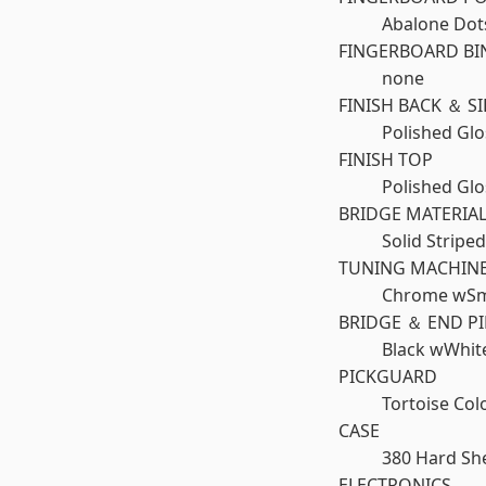
Abalone Dot
FINGERBOARD BI
none
FINISH BACK ＆ S
Polished Glo
FINISH TOP
Polished Glo
BRIDGE MATERIA
Solid Stripe
TUNING MACHIN
Chrome wSm
BRIDGE ＆ END P
Black wWhit
PICKGUARD
Tortoise Col
CASE
380 Hard She
ELECTRONICS