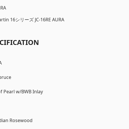
URA
in 16シリーズ JC-16RE AURA
CIFICATION
A
Spruce
of Pearl w/BWB Inlay
Indian Rosewood