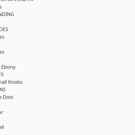
s
NDING
IDES
ss
ss
L
d Ebony
ES
all Knobs
INS
e Dots
or
ll