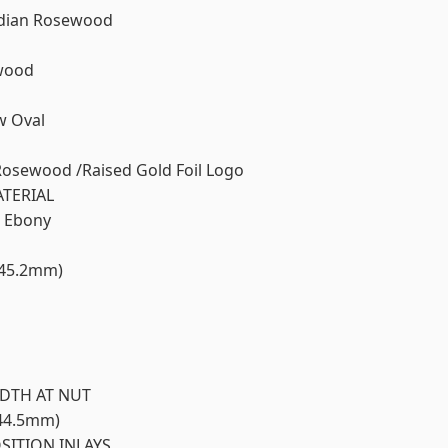
Indian Rosewood
wood
w Oval
Rosewood /Raised Gold Foil Logo
TERIAL
d Ebony
45.2mm)
DTH AT NUT
44.5mm)
SITION INLAYS