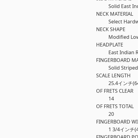
Solid East 
NECK MATERIAL
Select Hard
NECK SHAPE
Modified Lo
HEADPLATE
East Indian 
FINGERBOARD MA
Solid Stripe
SCALE LENGTH
25.4インチ(6
OF FRETS CLEAR
14
OF FRETS TOTAL
20
FINGERBOARD WI
1 3/4インチ(
FINGERBOARD PO