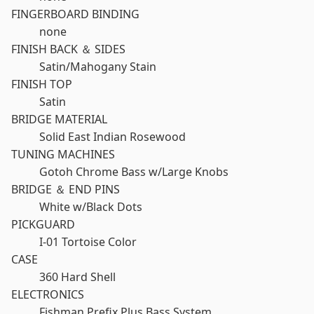
FINGERBOARD BINDING
none
FINISH BACK ＆ SIDES
Satin/Mahogany Stain
FINISH TOP
Satin
BRIDGE MATERIAL
Solid East Indian Rosewood
TUNING MACHINES
Gotoh Chrome Bass w/Large Knobs
BRIDGE ＆ END PINS
White w/Black Dots
PICKGUARD
I-01 Tortoise Color
CASE
360 Hard Shell
ELECTRONICS
Fishman Prefix Plus Bass System