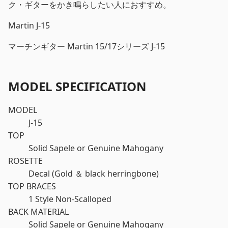
ク・ギターをかき鳴らしたい人におすすめ。
Martin J-15
マーチンギター Martin 15/17シリーズ J-15
MODEL SPECIFICATION
MODEL
J-15
TOP
Solid Sapele or Genuine Mahogany
ROSETTE
Decal (Gold ＆ black herringbone)
TOP BRACES
1 Style Non-Scalloped
BACK MATERIAL
Solid Sapele or Genuine Mahogany