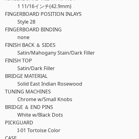
1 11/16インチ(42.9mm)
FINGERBOARD POSITION INLAYS
Style 28
FINGERBOARD BINDING
none
FINISH BACK ＆ SIDES
Satin/Mahogany Stain/Dark Filler
FINISH TOP
Satin/Dark Filler
BRIDGE MATERIAL
Solid East Indian Rosewood
TUNING MACHINES
Chrome w/Small Knobs
BRIDGE ＆ END PINS
White w/Black Dots
PICKGUARD
I-01 Tortoise Color
CASE