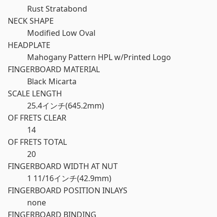
Rust Stratabond
NECK SHAPE
Modified Low Oval
HEADPLATE
Mahogany Pattern HPL w/Printed Logo
FINGERBOARD MATERIAL
Black Micarta
SCALE LENGTH
25.4インチ(645.2mm)
OF FRETS CLEAR
14
OF FRETS TOTAL
20
FINGERBOARD WIDTH AT NUT
1 11/16インチ(42.9mm)
FINGERBOARD POSITION INLAYS
none
FINGERBOARD BINDING