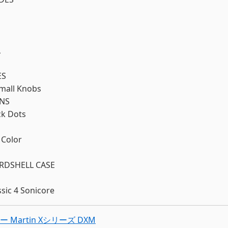
L
ES
mall Knobs
INS
ck Dots
 Color
RDSHELL CASE
sic 4 Sonicore
Martin Xシリーズ DXM