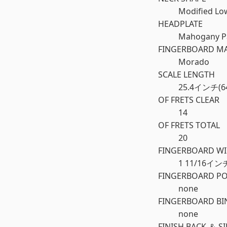
Modified Lo
HEADPLATE
Mahogany Pa
FINGERBOARD MA
Morado
SCALE LENGTH
25.4インチ(6
OF FRETS CLEAR
14
OF FRETS TOTAL
20
FINGERBOARD WI
1 11/16イン
FINGERBOARD PO
none
FINGERBOARD BI
none
FINISH BACK ＆ S