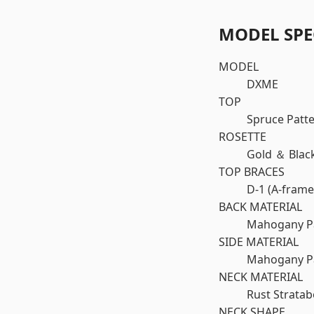
MODEL SPE
MODEL
DXME
TOP
Spruce Patte
ROSETTE
Gold ＆ Blac
TOP BRACES
D-1 (A-frame
BACK MATERIAL
Mahogany Pa
SIDE MATERIAL
Mahogany Pa
NECK MATERIAL
Rust Strata
NECK SHAPE