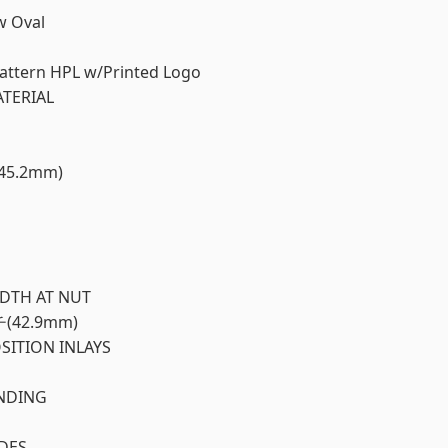
w Oval
ttern HPL w/Printed Logo
TERIAL
45.2mm)
DTH AT NUT
チ(42.9mm)
SITION INLAYS
NDING
IDES