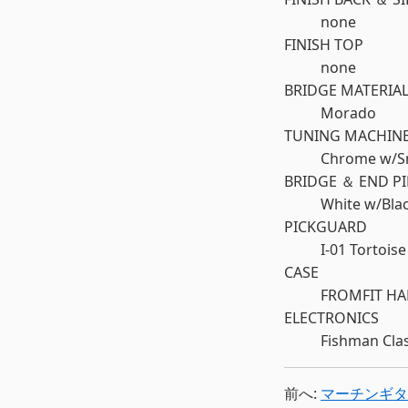
none
FINISH TOP
none
BRIDGE MATERIA
Morado
TUNING MACHIN
Chrome w/S
BRIDGE ＆ END P
White w/Bla
PICKGUARD
I-01 Tortoise
CASE
FROMFIT HA
ELECTRONICS
Fishman Clas
前へ:
マーチンギター 